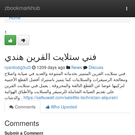
Home
zbookmarkhub
Togg
navi
Home
1
فني ستلايت القرين هندي
ryan6o6g3ui3
1209 days ago
News
Discuss
فني ستلايت القرين المتميز بخدماته المتنوعة والعديد في صيانة واصلاح
ومعالجة الرسيفرات والستلايتات كما يتميز باستيراد أفضل القطع الأجنبية
لتركيبها عوضا عن القطع التالفة والمحروقة , يعمل فني ستلايت القرين
على تقديم الصيانة الشاملة للرسيفر والستلايت والأطباق الهوائية
والدشات .
https://satkuwait.com/satellite-technician-alqurain/
Comments
Who Upvoted
Comments
Submit a Comment