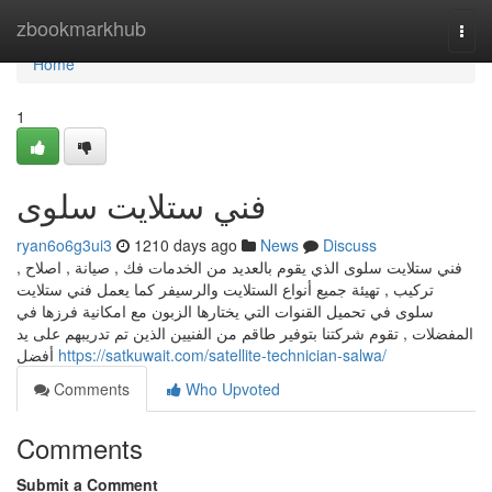
Home
zbookmarkhub
Togg
navi
Home
1
فني ستلايت سلوى
ryan6o6g3ui3
1210 days ago
News
Discuss
فني ستلايت سلوى الذي يقوم بالعديد من الخدمات فك , صيانة , اصلاح ,
تركيب , تهيئة جميع أنواع الستلايت والرسيفر كما يعمل فني ستلايت
سلوى في تحميل القنوات التي يختارها الزبون مع امكانية فرزها في
المفضلات , تقوم شركتنا بتوفير طاقم من الفنيين الذين تم تدريبهم على يد
أفضل
https://satkuwait.com/satellite-technician-salwa/
Comments
Who Upvoted
Comments
Submit a Comment