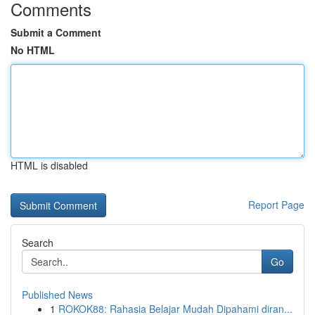
Comments
Submit a Comment
No HTML
HTML is disabled
Report Page
Search
Go
Published News
1
ROKOK88: Rahasia Belajar Mudah Dipahami diran...