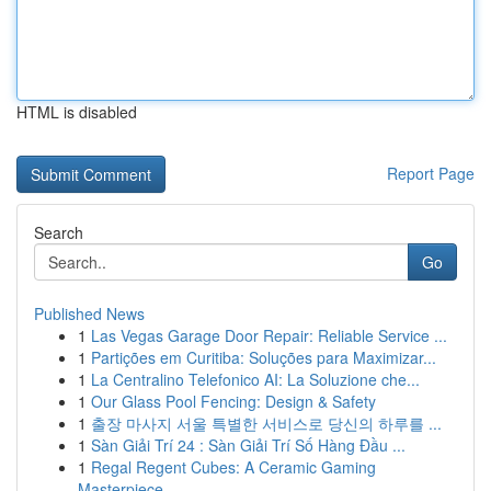
HTML is disabled
Report Page
Search
Go
Published News
1
Las Vegas Garage Door Repair: Reliable Service ...
1
Partições em Curitiba: Soluções para Maximizar...
1
La Centralino Telefonico AI: La Soluzione che...
1
Our Glass Pool Fencing: Design & Safety
1
출장 마사지 서울 특별한 서비스로 당신의 하루를 ...
1
Sàn Giải Trí 24 : Sàn Giải Trí Số Hàng Đầu ...
1
Regal Regent Cubes: A Ceramic Gaming
Masterpiece