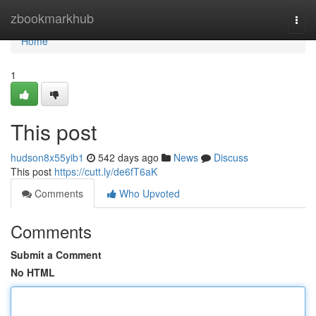
Home
zbookmarkhub
Togg
navi
Home
1
This post
hudson8x55yib1
542 days ago
News
Discuss
This post
https://cutt.ly/de6fT6aK
Comments
Who Upvoted
Comments
Submit a Comment
No HTML