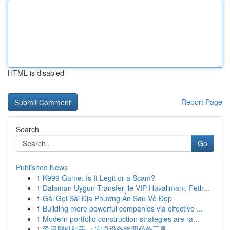
HTML is disabled
Report Page
Search
Go
Published News
1
K999 Game: Is It Legit or a Scam?
1
Dalaman Uygun Transfer ile VIP Havalimanı, Feth...
1
Gái Gọi Sài Địa Phương Ẩn Sau Vẻ Đẹp
1
Building more powerful companies via effective ...
1
Modern portfolio construction strategies are ra...
1
爱思刷机助手 ：安卓设备管理必备工具