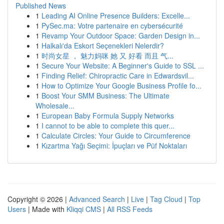
Published News
1
Leading AI Online Presence Builders: Excelle...
1
PySec.ma: Votre partenaire en cybersécurité
1
Revamp Your Outdoor Space: Garden Design in...
1
Halkalı'da Eskort Seçenekleri Nelerdir?
1
时尚女星 ， 魅力妈咪 她 又 好看 而且 气...
1
Secure Your Website: A Beginner's Guide to SSL ...
1
Finding Relief: Chiropractic Care in Edwardsvil...
1
How to Optimize Your Google Business Profile fo...
1
Boost Your SMM Business: The Ultimate
Wholesale...
1
European Baby Formula Supply Networks
1
I cannot to be able to complete this quer...
1
Calculate Circles: Your Guide to Circumference
1
Kızartma Yağı Seçimi: İpuçları ve Püf Noktaları
Copyright © 2026 |
Advanced Search
|
Live
|
Tag Cloud
|
Top
Users
| Made with
Kliqqi CMS
|
All RSS Feeds