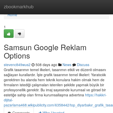
Home
zbookmarkhub
Home
1
Samsun Google Reklam
Options
stevenc849wus2
508 days ago
News
Discuss
Grafik tasarımın temel ilkeleri, tasarımın etkili ve düzenli olmasını
sağlayan kurallardır. İşte grafik tasarımın temel ilkeleri: Yaratıcılık
gerektiren bu alanda hem teknik konulara hakim olmak hem de
firmaların istediği çalışmaları istenilen şekilde yapmak büyük bir
profesyonellik gerektir. Bu imaj sayesinde kurumsal ve görsel bir
estetiğe sahip olan firma kurumsallaşma advertına
https://hakkri-
dijital-
pazarlama468.wikipublicity.com/6358442/top_diyarbakır_grafik_tasa
Comments
Who Upvoted