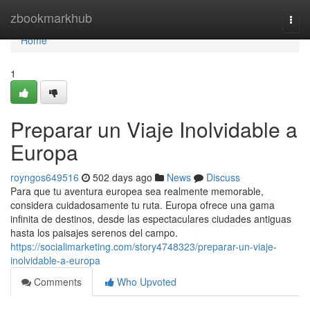
Home
zbookmarkhub
Togg
navi
Home
1
Preparar un Viaje Inolvidable a
Europa
royngos649516
502 days ago
News
Discuss
Para que tu aventura europea sea realmente memorable,
considera cuidadosamente tu ruta. Europa ofrece una gama
infinita de destinos, desde las espectaculares ciudades antiguas
hasta los paisajes serenos del campo.
https://socialimarketing.com/story4748323/preparar-un-viaje-
inolvidable-a-europa
Comments
Who Upvoted