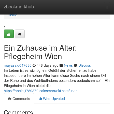
Home
zbookmarkhub
Togg
navi
Home
1
Ein Zuhause im Alter:
Pflegeheim Wien
mayasalq047630
448 days ago
News
Discuss
Im Leben ist es wichtig, ein Gefühl der Sicherheit zu haben.
Insbesondere im hohen Alter kann diese Suche nach einem Ort
der Ruhe und des Wohlbefindens besonders bedeutsam sein. Ein
Pflegeheim in Wien bietet die
https://abelajjt789372.salesmanwiki.com/user
Comments
Who Upvoted
Comments