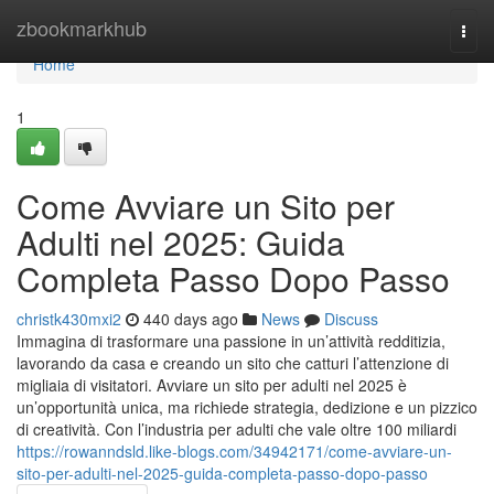
Home
zbookmarkhub
Togg
navi
Home
1
Come Avviare un Sito per
Adulti nel 2025: Guida
Completa Passo Dopo Passo
christk430mxi2
440 days ago
News
Discuss
Immagina di trasformare una passione in un’attività redditizia,
lavorando da casa e creando un sito che catturi l’attenzione di
migliaia di visitatori. Avviare un sito per adulti nel 2025 è
un’opportunità unica, ma richiede strategia, dedizione e un pizzico
di creatività. Con l’industria per adulti che vale oltre 100 miliardi
https://rowanndsld.like-blogs.com/34942171/come-avviare-un-
sito-per-adulti-nel-2025-guida-completa-passo-dopo-passo