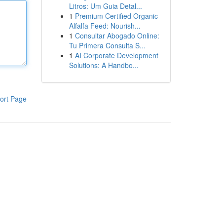
Litros: Um Guia Detal...
1
Premium Certified Organic
Alfalfa Feed: Nourish...
1
Consultar Abogado Online:
Tu Primera Consulta S...
1
AI Corporate Development
Solutions: A Handbo...
ort Page