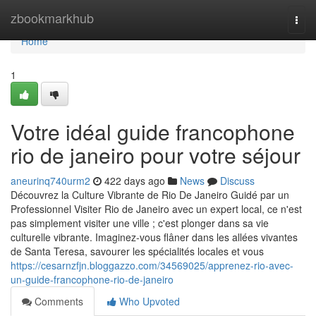
Home
zbookmarkhub
Togg
navi
Home
1
Votre idéal guide francophone
rio de janeiro pour votre séjour
aneurinq740urm2
422 days ago
News
Discuss
Découvrez la Culture Vibrante de Rio De Janeiro Guidé par un
Professionnel Visiter Rio de Janeiro avec un expert local, ce n'est
pas simplement visiter une ville ; c'est plonger dans sa vie
culturelle vibrante. Imaginez-vous flâner dans les allées vivantes
de Santa Teresa, savourer les spécialités locales et vous
https://cesarnzfjn.bloggazzo.com/34569025/apprenez-rio-avec-
un-guide-francophone-rio-de-janeiro
Comments
Who Upvoted