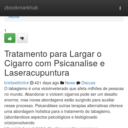
Home
zbookmarkhub
Togg
navi
Home
1
Tratamento para Largar o
Cigarro com Psicanalise e
Laseracupuntura
bretts460cfc4
421 days ago
News
Discuss
O tabagismo é uma vicioinveterado que afeta milhões de pessoas
no mundo. Abandonar o vícioem cigarros pode ser um desafio
enorme, mas novas abordagens estão surgindo para auxiliar
nesse processo. Psicanálisee outras terapias alternativas oferece
uma abordagem holística para o tratamento do tabagismo,
{abordandoos aspectos psicológicos e biológicosdo
vício|envolvendo