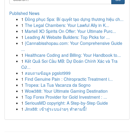
Published News
1
Đồng phục Spa: Bí quyết tạo dựng thương hiệu ch...
1
The Legal Chambers: Your Lawful Ally in K...
1
Martell XO Spirits On Offer: Your Ultimate Purc...
1
Leading AI Website Builders: Top Picks for ...
1
{Cannabisshopau.com: Your Comprehensive Guide
...
1
Healthcare Coding and Billing: Your Handbook to...
1
Kết Quả Soi Cầu MB: Dự Đoán Chính Xác và Tra
Cứ...
1
สอบถามข้อมูล pgslot999
1
Find Genuine Pain : Chiropractic Treatment i...
1
Tropea: La Tua Vacanza da Sogno
1
Wow388: Your Ultimate Gaming Destination
1
Top Forex Provider for Gold Investment : ...
1
SeriousMD copyright: A Step-by-Step Guide
1
Jinx88: เข้าสู่ระบบง่ายๆ ทำตามนี้!