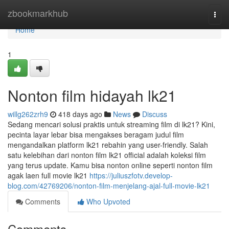
Home
zbookmarkhub
Togg
navi
Home
1
Nonton film hidayah lk21
willg262zrh9
418 days ago
News
Discuss
Sedang mencari solusi praktis untuk streaming film di lk21? Kini,
pecinta layar lebar bisa mengakses beragam judul film
mengandalkan platform lk21 rebahin yang user-friendly. Salah
satu kelebihan dari nonton film lk21 official adalah koleksi film
yang terus update. Kamu bisa nonton online seperti nonton film
agak laen full movie lk21
https://juliuszfotv.develop-
blog.com/42769206/nonton-film-menjelang-ajal-full-movie-lk21
Comments
Who Upvoted
Comments