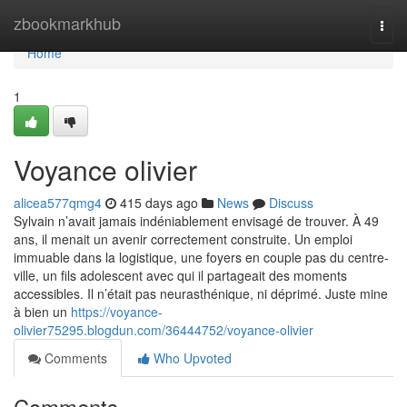
Home
zbookmarkhub
Togg
navi
Home
1
Voyance olivier
alicea577qmg4
415 days ago
News
Discuss
Sylvain n’avait jamais indéniablement envisagé de trouver. À 49
ans, il menait un avenir correctement construite. Un emploi
immuable dans la logistique, une foyers en couple pas du centre-
ville, un fils adolescent avec qui il partageait des moments
accessibles. Il n’était pas neurasthénique, ni déprimé. Juste mine
à bien un
https://voyance-
olivier75295.blogdun.com/36444752/voyance-olivier
Comments
Who Upvoted
Comments