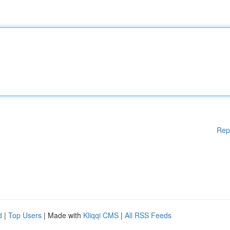
Rep
d
|
Top Users
| Made with
Kliqqi CMS
|
All RSS Feeds