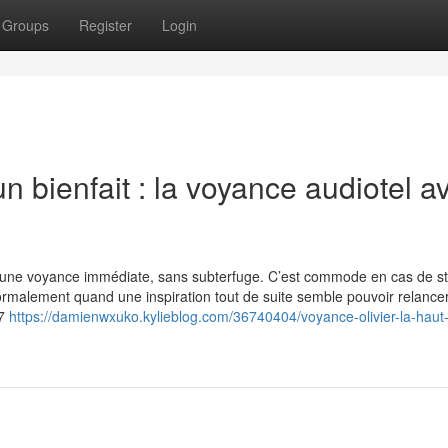
Groups
Register
Login
un bienfait : la voyance audiotel a
d’une voyance immédiate, sans subterfuge. C’est commode en cas de s
ormalement quand une inspiration tout de suite semble pouvoir relancer
 7
https://damienwxuko.kylieblog.com/36740404/voyance-olivier-la-haut