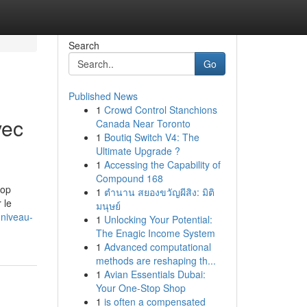
Search
Go
Published News
1
Crowd Control Stanchions
vec
Canada Near Toronto
1
Boutiq Switch V4: The
Ultimate Upgrade ?
1
Accessing the Capability of
Compound 168
top
1
ตำนาน สยองขวัญผีสิง: มิติ
 le
มนุษย์
-niveau-
1
Unlocking Your Potential:
The Enagic Income System
1
Advanced computational
methods are reshaping th...
1
Avian Essentials Dubai:
Your One-Stop Shop
1
is often a compensated