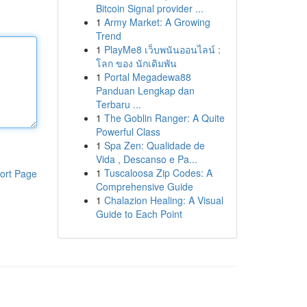
Bitcoin Signal provider ...
1
Army Market: A Growing
Trend
1
PlayMe8 เว็บพนันออนไลน์ :
โลก ของ นักเดิมพัน
1
Portal Megadewa88
Panduan Lengkap dan
Terbaru ...
1
The Goblin Ranger: A Quite
Powerful Class
1
Spa Zen: Qualidade de
Vida , Descanso e Pa...
1
Tuscaloosa Zip Codes: A
ort Page
Comprehensive Guide
1
Chalazion Healing: A Visual
Guide to Each Point