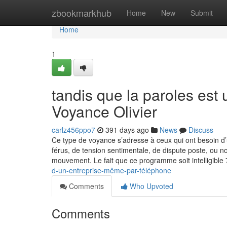
Home
zbookmarkhub
Home
New
Submit
Home
1
tandis que la paroles est 
Voyance Olivier
carlz456ppo7
391 days ago
News
Discuss
Ce type de voyance s’adresse à ceux qui ont besoin 
férus, de tension sentimentale, de dispute poste, ou n
mouvement. Le fait que ce programme soit intelligible
d-un-entreprise-même-par-téléphone
Comments
Who Upvoted
Comments