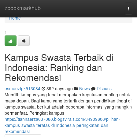
Home
zbookmarkhub
Togg
navi
Home
1
Kampus Swasta Terbaik di
Indonesia: Ranking dan
Rekomendasi
esmeeztpk513084
392 days ago
News
Discuss
Memilih kampus yang tepat merupakan keputusan penting untuk
masa depan. Bagi kamu yang tertarik dengan pendidikan tinggi di
kampus swasta, berikut adalah beberapa informasi yang mungkin
bermanfaat. Peringkat kampus
https://tiannaerza037080.blogsvirals.com/34909606/pilihan-
kampus-swasta-teratas-di-indonesia-peringkatan-dan-
rekomendasi