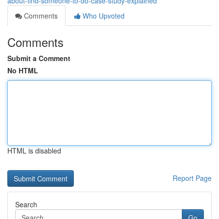
about-find-someone-to-do-case-study-explained
Comments
Who Upvoted
Comments
Submit a Comment
No HTML
HTML is disabled
Report Page
Search
Go