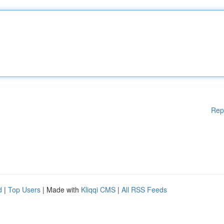
Rep
d
|
Top Users
| Made with
Kliqqi CMS
|
All RSS Feeds