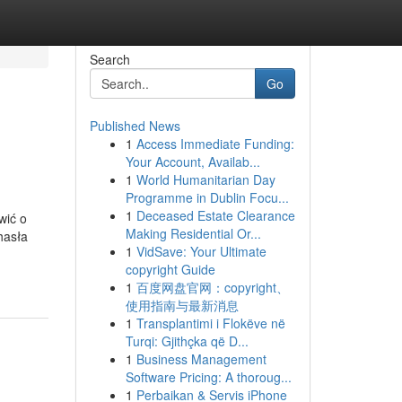
Search
Go
Published News
1
Access Immediate Funding:
Your Account, Availab...
1
World Humanitarian Day
Programme in Dublin Focu...
1
Deceased Estate Clearance
wić o
Making Residential Or...
hasła
1
VidSave: Your Ultimate
copyright Guide
1
百度网盘官网：copyright、
使用指南与最新消息
1
Transplantimi i Flokëve në
Turqi: Gjithçka që D...
1
Business Management
Software Pricing: A thoroug...
1
Perbaikan & Servis iPhone