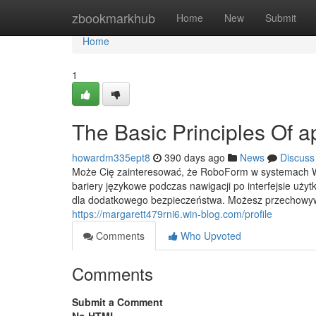
Home
zbookmarkhub
Home
New
Submit
Home
1
The Basic Principles Of a
howardm335ept8
390 days ago
News
Discuss
Może Cię zainteresować, że RoboForm w systemach Wind
bariery językowe podczas nawigacji po interfejsie użyt
dla dodatkowego bezpieczeństwa. Możesz przechowyw
https://margarett479rni6.win-blog.com/profile
Comments
Who Upvoted
Comments
Submit a Comment