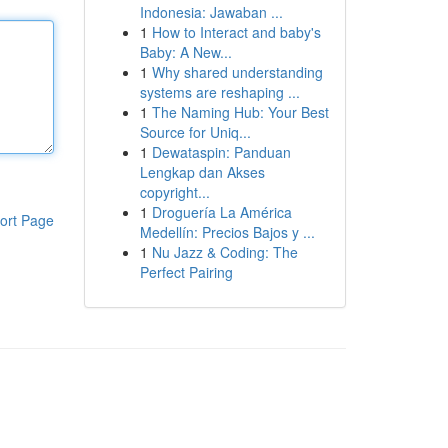
Indonesia: Jawaban ...
1
How to Interact and baby's
Baby: A New...
1
Why shared understanding
systems are reshaping ...
1
The Naming Hub: Your Best
Source for Uniq...
1
Dewataspin: Panduan
Lengkap dan Akses
copyright...
1
Droguería La América
ort Page
Medellín: Precios Bajos y ...
1
Nu Jazz & Coding: The
Perfect Pairing