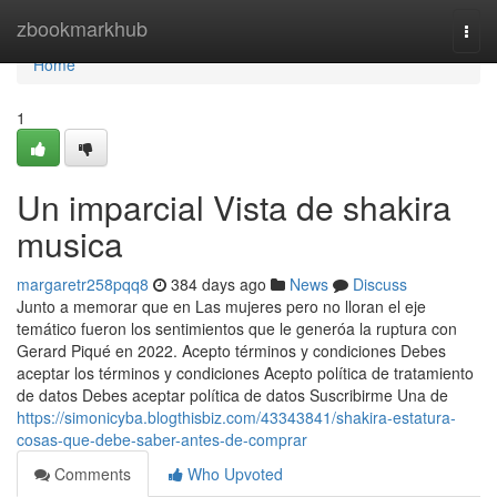
Home
zbookmarkhub
Togg
navi
Home
1
Un imparcial Vista de shakira
musica
margaretr258pqq8
384 days ago
News
Discuss
Junto a memorar que en Las mujeres pero no lloran el eje
temático fueron los sentimientos que le generóa la ruptura con
Gerard Piqué en 2022. Acepto términos y condiciones Debes
aceptar los términos y condiciones Acepto política de tratamiento
de datos Debes aceptar política de datos Suscribirme Una de
https://simonicyba.blogthisbiz.com/43343841/shakira-estatura-
cosas-que-debe-saber-antes-de-comprar
Comments
Who Upvoted