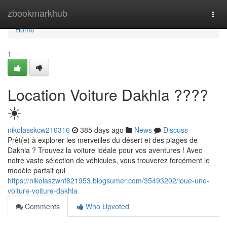
Home
zbookmarkhub
Togg
navi
Home
1
Location Voiture Dakhla ????
☀️
nikolasskcw210316
385 days ago
News
Discuss
Prêt(e) à explorer les merveilles du désert et des plages de
Dakhla ? Trouvez la voiture idéale pour vos aventures ! Avec
notre vaste sélection de véhicules, vous trouverez forcément le
modèle parfait qui
https://nikolaszwnf821953.blogsumer.com/35493202/loue-une-
voiture-voiture-dakhla
Comments
Who Upvoted