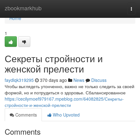
Home
zbookmarkhub
Togg
navi
Home
1
Секреты стройности и
женской прелести
faydlqk319295
370 days ago
News
Discuss
Чтобы выглядеть утонченно, важно не только следить за своей
формой, но и потрудиться о здоровье. Сбалансированное
https://cecilymoef979167.mpeblog.com/64082825/Секреты-
стройности-и-женской-прелести
Comments
Who Upvoted
Comments