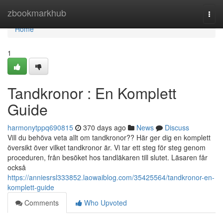
Home
zbookmarkhub
Togg
navi
Home
1
Tandkronor : En Komplett
Guide
harmonytppq690815
370 days ago
News
Discuss
Vill du behöva veta allt om tandkronor?? Här ger dig en komplett
översikt över vilket tandkronor är. Vi tar ett steg för steg genom
proceduren, från besöket hos tandläkaren till slutet. Läsaren får
också
https://anniesrsl333852.laowaiblog.com/35425564/tandkronor-en-
komplett-guide
Comments
Who Upvoted