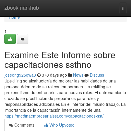
Home
zbookmarkhub
Togg
navi
Home
1
Examine Este Informe sobre
capacitaciones ssthno
joseong925qwa3
370 days ago
News
Discuss
Upskilling se alcahuetería de mejorar las habilidades de una
persona Adentro de su rol contemporáneo. La rekilling se
proxenetismo de entrenarlos para nuevos roles. El entrenamiento
cruzado se prostitución de prepararlos para roles y
responsabilidades adicionales En el interior del mismo trabajo. La
importancia de la capacitación Internamente de una
https://medinaempresarialsst.com/capacitaciones-sst/
Comments
Who Upvoted