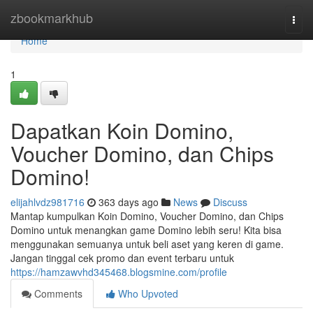
Home
zbookmarkhub
Togg
navi
Home
1
Dapatkan Koin Domino,
Voucher Domino, dan Chips
Domino!
elijahlvdz981716
363 days ago
News
Discuss
Mantap kumpulkan Koin Domino, Voucher Domino, dan Chips
Domino untuk menangkan game Domino lebih seru! Kita bisa
menggunakan semuanya untuk beli aset yang keren di game.
Jangan tinggal cek promo dan event terbaru untuk
https://hamzawvhd345468.blogsmine.com/profile
Comments
Who Upvoted