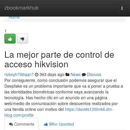
Home
zbookmarkhub
Togg
navi
Home
1
La mejor parte de control de
acceso hikvision
rickeyh796qqn7
363 days ago
News
Discuss
Por consiguiente, como conclusión podemos asegurar que el
Deepfake es un problema importante que va a poner a prueba a
las identidades biométricas conforme vaya avanzando la
tecnología. Has hecho clic en un anuncio en una página
web/medio de comunicación sobre descuentos realizados por
una tienda online con motivo del
https://davids135lmk6.dm-
blog.com/profile
Comments
Who Upvoted