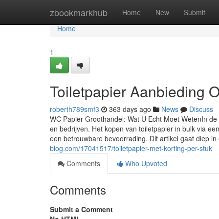
Home
zbookmarkhub
Home
New
Submit
Home
1
Toiletpapier Aanbieding O
roberth789smf3
363 days ago
News
Discuss
WC Papier Groothandel: Wat U Echt Moet WetenIn de s
en bedrijven. Het kopen van toiletpapier in bulk via 
een betrouwbare bevoorrading. Dit artikel gaat diep i
blog.com/17041517/toiletpapier-met-korting-per-stuk
Comments
Who Upvoted
Comments
Submit a Comment