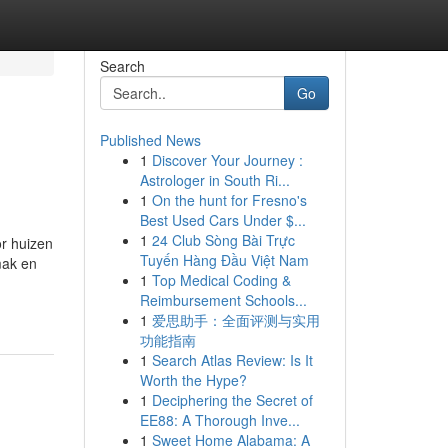
Search
Go
Published News
1
Discover Your Journey :
Astrologer in South Ri...
1
On the hunt for Fresno's
Best Used Cars Under $...
1
24 Club Sòng Bài Trực
r huizen
Tuyến Hàng Đầu Việt Nam
mak en
1
Top Medical Coding &
Reimbursement Schools...
1
爱思助手：全面评测与实用
功能指南
1
Search Atlas Review: Is It
Worth the Hype?
1
Deciphering the Secret of
EE88: A Thorough Inve...
1
Sweet Home Alabama: A