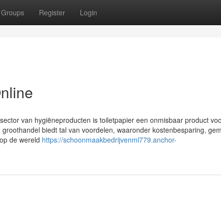
Groups
Register
Login
nline
ector van hygiëneproducten is toiletpapier een onmisbaar product voo
een groothandel biedt tal van voordelen, waaronder kostenbesparing, ge
n op de wereld
https://schoonmaakbedrijvenml779.anchor-