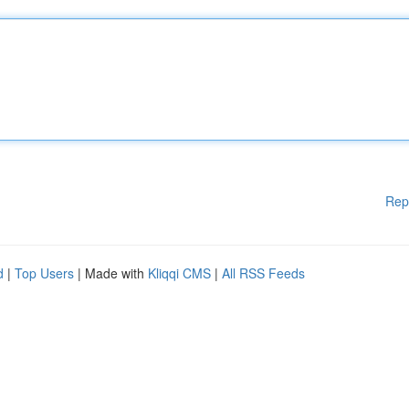
Rep
d
|
Top Users
| Made with
Kliqqi CMS
|
All RSS Feeds