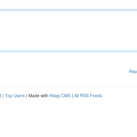
Rep
d
|
Top Users
| Made with
Kliqqi CMS
|
All RSS Feeds