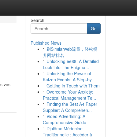
Search
Go
Published News
1
刷Similarweb流量，轻松提
升网站排名
1
Unlocking ee88: A Detailed
Look into The Enigma...
1
Unlocking the Power of
Kaizen Events: A Step-by...
us vos
1
Getting in Touch with Them
1
Overcome Your Anxiety:
Practical Management Te...
1
Finding the Best A4 Paper
Supplier: A Comprehen...
1
Video Advertising: A
Comprehensive Guide
1
Diplôme Médecine
Traditionnelle : Accéder à