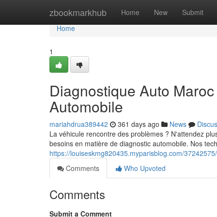
Home
zbookmarkhub
Home
New
Submit
Home
1
Diagnostique Auto Maroc :
Automobile
mariahdrua389442
361 days ago
News
Discu
La véhicule rencontre des problèmes ? N'attendez plus 
besoins en matière de diagnostic automobile. Nos techn
https://louiseskmg820435.myparisblog.com/37242575/d
Comments
Who Upvoted
Comments
Submit a Comment