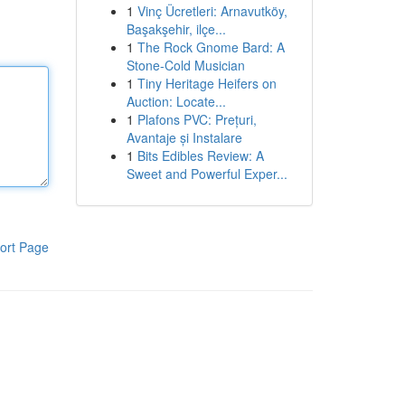
1
Vinç Ücretleri: Arnavutköy,
Başakşehir, ilçe...
1
The Rock Gnome Bard: A
Stone-Cold Musician
1
Tiny Heritage Heifers on
Auction: Locate...
1
Plafons PVC: Prețuri,
Avantaje și Instalare
1
Bits Edibles Review: A
Sweet and Powerful Exper...
ort Page