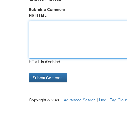
Submit a Comment
No HTML
HTML is disabled
Copyright © 2026 |
Advanced Search
|
Live
|
Tag Clou