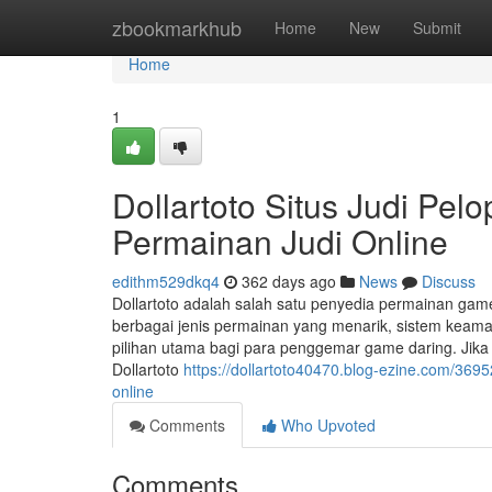
Home
zbookmarkhub
Home
New
Submit
Home
1
Dollartoto Situs Judi Pel
Permainan Judi Online
edithm529dkq4
362 days ago
News
Discuss
Dollartoto adalah salah satu penyedia permainan gam
berbagai jenis permainan yang menarik, sistem keaman
pilihan utama bagi para penggemar game daring. Jik
Dollartoto
https://dollartoto40470.blog-ezine.com/36952
online
Comments
Who Upvoted
Comments