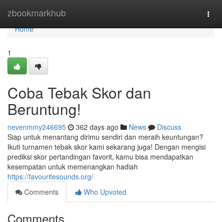
Home
zbookmarkhub
Togg
navi
Home
1
Coba Tebak Skor dan
Beruntung!
nevenmmy246695
362 days ago
News
Discuss
Siap untuk menantang dirimu sendiri dan meraih keuntungan?
Ikuti turnamen tebak skor kami sekarang juga! Dengan mengisi
prediksi skor pertandingan favorit, kamu bisa mendapatkan
kesempatan untuk memenangkan hadiah
https://favouritesounds.org/
Comments
Who Upvoted
Comments