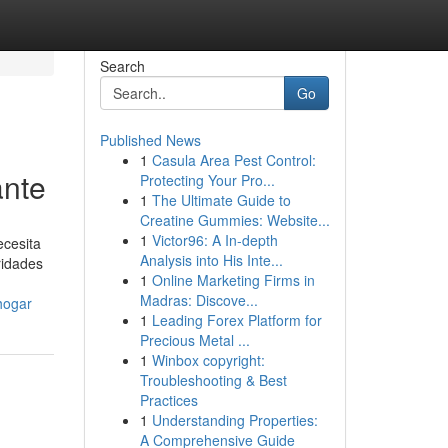
Search
Go
Published News
1
Casula Area Pest Control:
ante
Protecting Your Pro...
1
The Ultimate Guide to
Creatine Gummies: Website...
1
Victor96: A In-depth
ecesita
Analysis into His Inte...
ridades
1
Online Marketing Firms in
Madras: Discove...
hogar
1
Leading Forex Platform for
Precious Metal ...
1
Winbox copyright:
Troubleshooting & Best
Practices
1
Understanding Properties:
A Comprehensive Guide