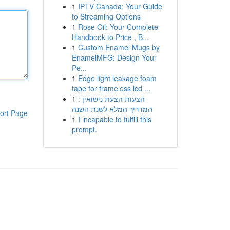
1
IPTV Canada: Your Guide
to Streaming Options
1
Rose Oil: Your Complete
Handbook to Price , B...
1
Custom Enamel Mugs by
EnamelMFG: Design Your
Pe...
1
Edge light leakage foam
tape for frameless lcd ...
1
הצעות הצעת נישואין :
המדריך המלא לשנת השנה
ort Page
1
I incapable to fulfill this
prompt.