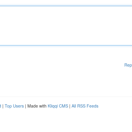
Rep
d
|
Top Users
| Made with
Kliqqi CMS
|
All RSS Feeds