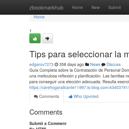
Home
zbookmarkhub
Home
New
Submit
Home
1
Tips para seleccionar la
edgarov7273
358 days ago
News
Discuss
Guía Completa sobre la Contratación de Personal Domé
una meticulosa reflexión y planificación. Las familias
para conseguir una elección adecuada. Resulta esenci
https://carehogaralicante11997.is-blog.com/43403791/
Comments
Who Upvoted
Comments
Submit a Comment