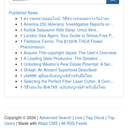
Published News
1
ตรวจผลหวยออนไลน์: วิธีตรวจสอบผลรางวัลง่ายๆ
1
America 250 Veterans: Investigative Reports on ...
1
Kızılcık Salçasının Kitle Satışı: Umut Vere...
1
London Visa Agent: Your Guide to Stress-Free P...
1
Fishbone Farms: The $100/lb THCA Flower
Phenomenon
1
Acquire This copyright Vapes: The User's Overview
1
A Leading Slate Producers: The Detailed ...
1
Unlocking Weston's Real Estate Potential: A Sel...
1
Shilajit: An Ancient Superfood Described
1
ufa888: คู่มือฉบับสมบูรณ์สำหรับมือใหม่
1
Selecting the Perfect Fiber Laser Cutter: A Com...
1
วิธีถอนเงิน Bnk789: ฉบับสมบูรณ์สำหรับมือใหม่
Copyright © 2026 |
Advanced Search
|
Live
|
Tag Cloud
|
Top
Users
| Made with
Kliqqi CMS
|
All RSS Feeds