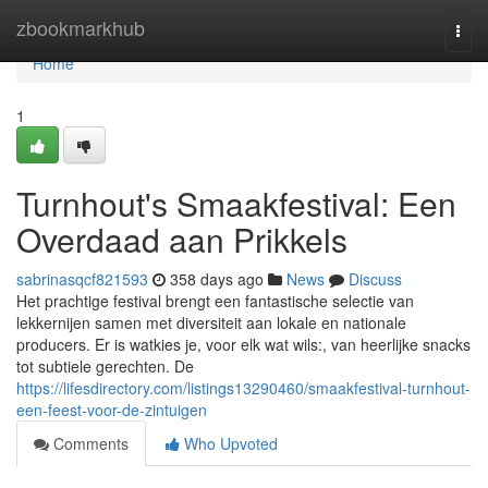
Home
zbookmarkhub
Togg
navi
Home
1
Turnhout's Smaakfestival: Een
Overdaad aan Prikkels
sabrinasqcf821593
358 days ago
News
Discuss
Het prachtige festival brengt een fantastische selectie van
lekkernijen samen met diversiteit aan lokale en nationale
producers. Er is watkies je, voor elk wat wils:, van heerlijke snacks
tot subtiele gerechten. De
https://lifesdirectory.com/listings13290460/smaakfestival-turnhout-
een-feest-voor-de-zintuigen
Comments
Who Upvoted