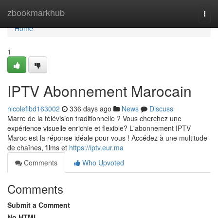
Home
zbookmarkhub
Togg
navi
Home
1
IPTV Abonnement Marocain
nicoleflbd163002
336 days ago
News
Discuss
Marre de la télévision traditionnelle ? Vous cherchez une
expérience visuelle enrichie et flexible? L'abonnement IPTV
Maroc est la réponse idéale pour vous ! Accédez à une multitude
de chaînes, films et
https://iptv.eur.ma
Comments
Who Upvoted
Comments
Submit a Comment
No HTML