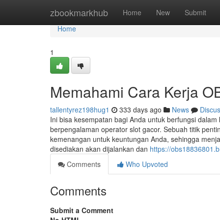
Home
zbookmarkhub
Home
New
Submit
Home
1
Memahami Cara Kerja O
tallentyrez198hug1
333 days ago
News
Discu
Ini bisa kesempatan bagi Anda untuk berfungsi dalam
berpengalaman operator slot gacor. Sebuah titik p
kemenangan untuk keuntungan Anda, sehingga menjaga
disediakan akan dijalankan dan
https://obs18836801.
Comments
Who Upvoted
Comments
Submit a Comment