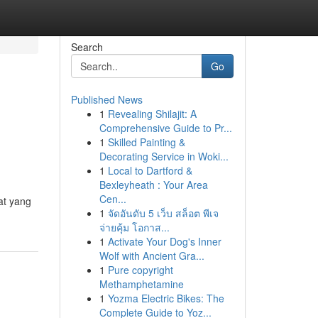
Search
Go
Published News
1
Revealing Shilajit: A
Comprehensive Guide to Pr...
1
Skilled Painting &
Decorating Service in Woki...
1
Local to Dartford &
Bexleyheath : Your Area
Cen...
at yang
1
จัดอันดับ 5 เว็บ สล็อต พีเจ
จ่ายคุ้ม โอกาส...
1
Activate Your Dog's Inner
Wolf with Ancient Gra...
1
Pure copyright
Methamphetamine
1
Yozma Electric Bikes: The
Complete Guide to Yoz...