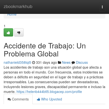
Home
zbookmarkhub
Togg
navi
Home
1
Accidente de Trabajo: Un
Problema Global
nathanield358tqi5
331 days ago
News
Discuss
Los accidentes de trabajo son una situación global que afecta a
personas en todo el mundo. Con frecuencia, estos incidentes se
deben a déficits en seguridad en el lugar de trabajo y a prácticas
irresponsables. Las consecuencias pueden ser devastadoras,
incluyendo lesiones graves, discapacidad permanente e incluso la
muerte.
https://helenb444btl5.blogacep.com/profile
Comments
Who Upvoted