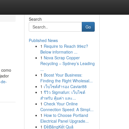
Search
Go
Published News
1
Require to Reach 99ez?
Below information ...
1
Nova Scrap Copper
Recycling – Sydney’s Leading
...
s como
1
Boost Your Business:
jador
Finding the Right Wholesal...
-de-
1
เว็บไซต์สำรอง Caviar88
1
รีวิว Sigmafun: เว็บไซต์
สำหรับ คุ้มค่า และ...
1
Check Your Online
Connection Speed: A Simpl...
1
How to Choose Portland
Electrical Panel Upgrade...
1
ĐềBảngKết Quả