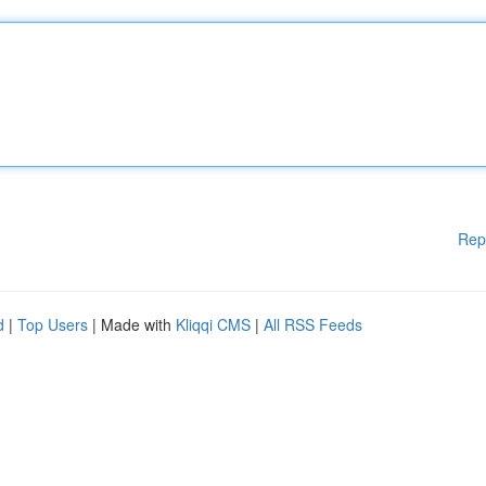
Rep
d
|
Top Users
| Made with
Kliqqi CMS
|
All RSS Feeds