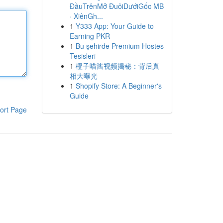
ĐầuTrênMở ĐuôiDướiGốc MB
· XiênGh...
1
Y333 App: Your Guide to
Earning PKR
1
Bu şehirde Premium Hostes
Tesisleri
1
橙子喵酱视频揭秘：背后真
相大曝光
1
Shopify Store: A Beginner's
Guide
ort Page