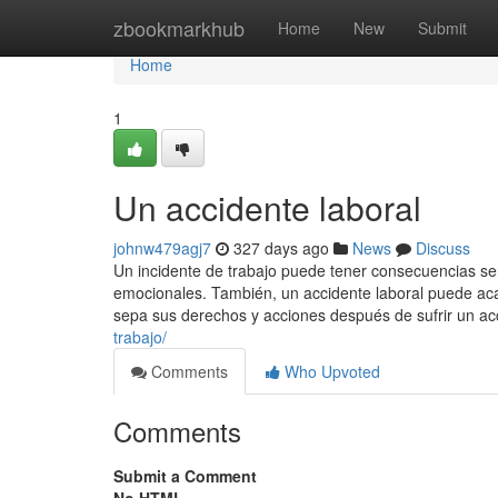
Home
zbookmarkhub
Home
New
Submit
Home
1
Un accidente laboral
johnw479agj7
327 days ago
News
Discuss
Un incidente de trabajo puede tener consecuencias se
emocionales. También, un accidente laboral puede aca
sepa sus derechos y acciones después de sufrir un acc
trabajo/
Comments
Who Upvoted
Comments
Submit a Comment