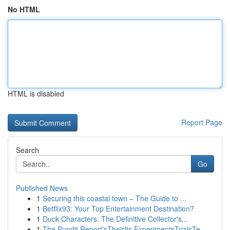
No HTML
HTML is disabled
Report Page
Search
Go
Published News
1
Securing this coastal town – The Guide to ...
1
Betflix93: Your Top Entertainment Destination?
1
Duck Characters: The Definitive Collector's...
1
The Pundit Report'sTheirIts ExperimentsTrialsTe...