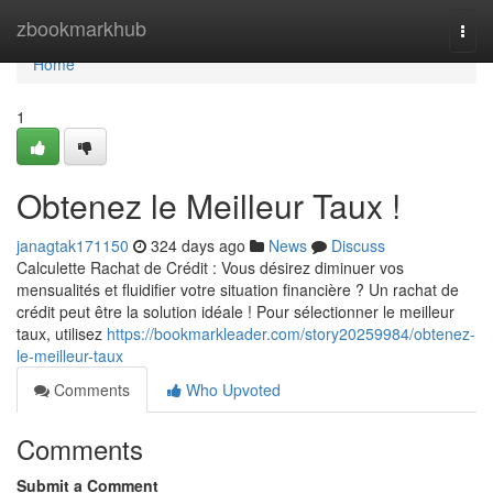
Home
zbookmarkhub
Togg
navi
Home
1
Obtenez le Meilleur Taux !
janagtak171150
324 days ago
News
Discuss
Calculette Rachat de Crédit : Vous désirez diminuer vos
mensualités et fluidifier votre situation financière ? Un rachat de
crédit peut être la solution idéale ! Pour sélectionner le meilleur
taux, utilisez
https://bookmarkleader.com/story20259984/obtenez-
le-meilleur-taux
Comments
Who Upvoted
Comments
Submit a Comment