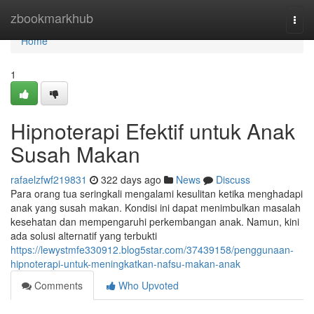
Home
zbookmarkhub
Togg
navi
Home
1
Hipnoterapi Efektif untuk Anak
Susah Makan
rafaelzfwf219831
322 days ago
News
Discuss
Para orang tua seringkali mengalami kesulitan ketika menghadapi
anak yang susah makan. Kondisi ini dapat menimbulkan masalah
kesehatan dan mempengaruhi perkembangan anak. Namun, kini
ada solusi alternatif yang terbukti
https://lewystmfe330912.blog5star.com/37439158/penggunaan-
hipnoterapi-untuk-meningkatkan-nafsu-makan-anak
Comments
Who Upvoted