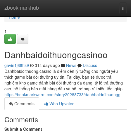
Home
zbookmarkhub
Togg
navi
Home
1
Danhbaidoithuongcasinoo
gavin1j68tts9
314 days ago
News
Discuss
Danhbaidoithuong.casino là điểm đến lý tưởng cho người yêu
thích game bài đổi thưởng uy tín. Tại đây, bạn sẽ được trải
nghiệm kho game đánh bài đổi thưởng đa dạng, tỷ lệ trả thưởng
cao, hệ thống bảo mật hàng đầu và hỗ trợ nạp rút siêu tốc, giúp
https://bookmarkworm.com/story20288733/danhbaidoithuongg
Comments
Who Upvoted
Comments
Submit a Comment