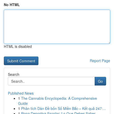
No HTML
HTML is disabled
Report Page
Search
Go
Published News
1
The Cannabis Encyclopedia: A Comprehensive
Guide
1
Phân tích Dàn Đề bốn Số Miền Bắc – Kết quả 247:...
1
Ropa Deportiva Escolar: Lo Que Debes Saber