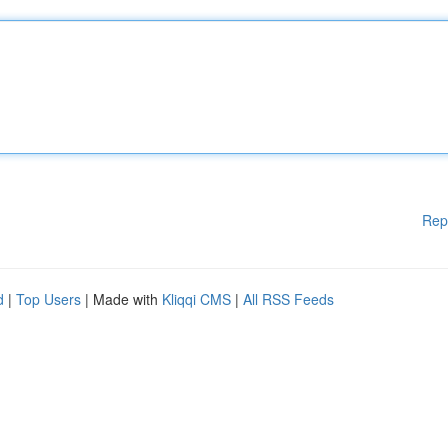
Rep
d
|
Top Users
| Made with
Kliqqi CMS
|
All RSS Feeds