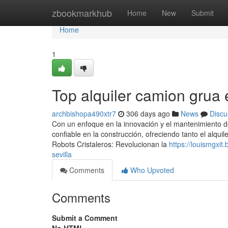
Home
zbookmarkhub
Home
New
Submit
Home
1
Top alquiler camion grua 
archbishopa490xtr7
306 days ago
News
Discu
Con un enfoque en la innovación y el mantenimiento
confiable en la construcción, ofreciendo tanto el alqui
Robots Cristaleros: Revolucionan la
https://louismgxi
sevilla
Comments
Who Upvoted
Comments
Submit a Comment