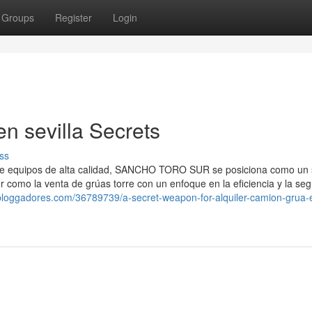
Groups
Register
Login
en sevilla Secrets
ss
 de equipos de alta calidad, SANCHO TORO SUR se posiciona como un 
ler como la venta de grúas torre con un enfoque en la eficiencia y la seg
t.bloggadores.com/36789739/a-secret-weapon-for-alquiler-camion-grua-