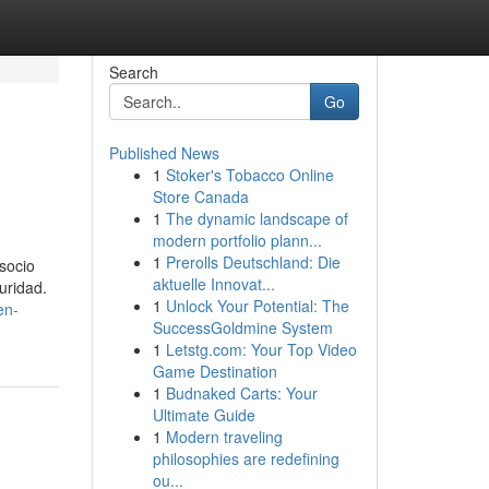
Search
Go
Published News
1
Stoker's Tobacco Online
Store Canada
1
The dynamic landscape of
modern portfolio plann...
1
Prerolls Deutschland: Die
socio
aktuelle Innovat...
uridad.
1
Unlock Your Potential: The
en-
SuccessGoldmine System
1
Letstg.com: Your Top Video
Game Destination
1
Budnaked Carts: Your
Ultimate Guide
1
Modern traveling
philosophies are redefining
ou...