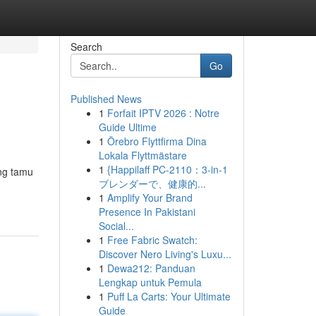
Search
Go
Published News
1
Forfait IPTV 2026 : Notre
Guide Ultime
1
Örebro Flyttfirma Dina
Lokala Flyttmästare
1
{Happilaff PC-2110：3-in-1
ng tamu
ブレンダーで、健康的...
1
Amplify Your Brand
Presence In Pakistani
Social...
1
Free Fabric Swatch:
Discover Nero Living's Luxu...
1
Dewa212: Panduan
Lengkap untuk Pemula
1
Puff La Carts: Your Ultimate
Guide