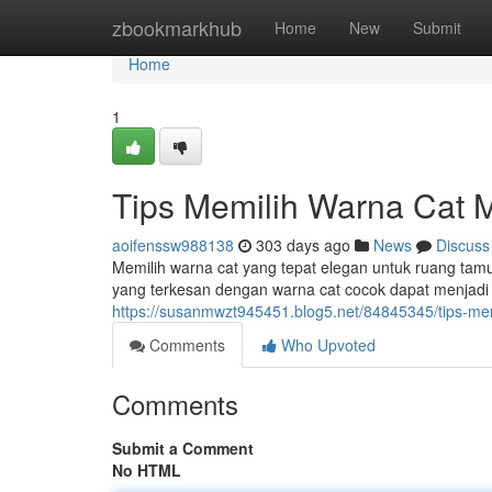
Home
zbookmarkhub
Home
New
Submit
Home
1
Tips Memilih Warna Cat
aoifenssw988138
303 days ago
News
Discuss
Memilih warna cat yang tepat elegan untuk ruang ta
yang terkesan dengan warna cat cocok dapat menjadi
https://susanmwzt945451.blog5.net/84845345/tips-m
Comments
Who Upvoted
Comments
Submit a Comment
No HTML