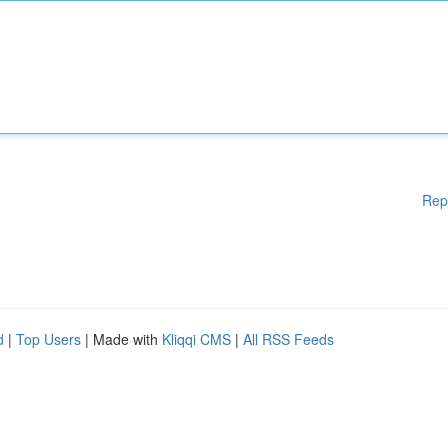
Rep
d
|
Top Users
| Made with
Kliqqi CMS
|
All RSS Feeds