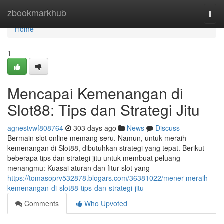
Home
zbookmarkhub
Togg
navi
Home
1
Mencapai Kemenangan di
Slot88: Tips dan Strategi Jitu
agnestvwf808764
303 days ago
News
Discuss
Bermain slot online memang seru. Namun, untuk meraih
kemenangan di Slot88, dibutuhkan strategi yang tepat. Berikut
beberapa tips dan strategi jitu untuk membuat peluang
menangmu: Kuasai aturan dan fitur slot yang
https://tomasoprv532878.blogars.com/36381022/mener-meraih-
kemenangan-di-slot88-tips-dan-strategi-jitu
Comments
Who Upvoted