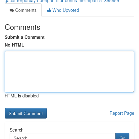
gacor-terpercaya-dengan-fitur-bonus-melimpah-51855655
Comments
Who Upvoted
Comments
Submit a Comment
No HTML
HTML is disabled
Report Page
Search
Go