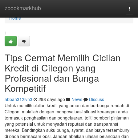
Home
zbookmarkhub
Togg
navi
Home
1
Tips Cermat Memilih Cicilan
Kredit di Cilegon yang
Profesional dan Bunga
Kompetitif
abbah312lvn3
298 days ago
News
Discuss
Untuk memilih cicilan kredit yang aman dan berbunga rendah di
Cilegon, mulailah dengan mengevaluasi situasi keuangan anda
termasuk penghasilan dan pengeluaran. teliti pemberi pinjaman
yang potensial untuk menyadari reputasi dan transparansi
mereka. Bandingkan suku bunga, syarat, dan biaya tersembunyi
di pada bermacam opsi. Jangan abaikan ulasan pelanggan dan