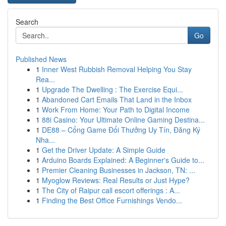
Search
Go
Published News
1
Inner West Rubbish Removal Helping You Stay
Rea...
1
Upgrade The Dwelling : The Exercise Equi...
1
Abandoned Cart Emails That Land in the Inbox
1
Work From Home: Your Path to Digital Income
1
88i Casino: Your Ultimate Online Gaming Destina...
1
DE88 – Cổng Game Đổi Thưởng Uy Tín, Đăng Ký
Nha...
1
Get the Driver Update: A Simple Guide
1
Arduino Boards Explained: A Beginner's Guide to...
1
Premier Cleaning Businesses in Jackson, TN: ...
1
Myoglow Reviews: Real Results or Just Hype?
1
The City of Raipur call escort offerings : A...
1
Finding the Best Office Furnishings Vendo...