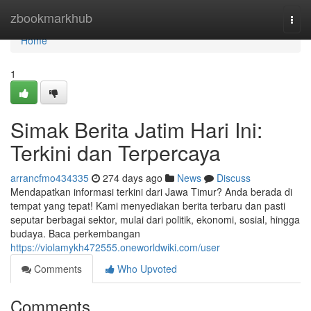
Home
zbookmarkhub
Togg
navi
Home
1
Simak Berita Jatim Hari Ini:
Terkini dan Terpercaya
arrancfmo434335
274 days ago
News
Discuss
Mendapatkan informasi terkini dari Jawa Timur? Anda berada di
tempat yang tepat! Kami menyediakan berita terbaru dan pasti
seputar berbagai sektor, mulai dari politik, ekonomi, sosial, hingga
budaya. Baca perkembangan
https://violamykh472555.oneworldwiki.com/user
Comments
Who Upvoted
Comments