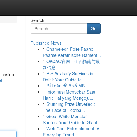
Search
Go
Published News
1
Chameleon Folie Paars:
Paarse Keramische Ramenf...
1
OKCAO官网：全面指南与最
新信息
1
BIS Advisory Services in
, casino
Delhi: Your Guide to...
et
1
Bắt dàn đề 8 số MB
1
Informasi Menyebar Saat
Hari : Hal yang Mengeju...
1
Stunning Prize Unveiled :
The Face of Footba...
1
Great White Monster
Spores: Your Guide to Giant...
1
Web Cam Entertainment: A
Emerging Trend