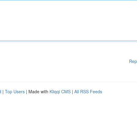
Rep
d
|
Top Users
| Made with
Kliqqi CMS
|
All RSS Feeds