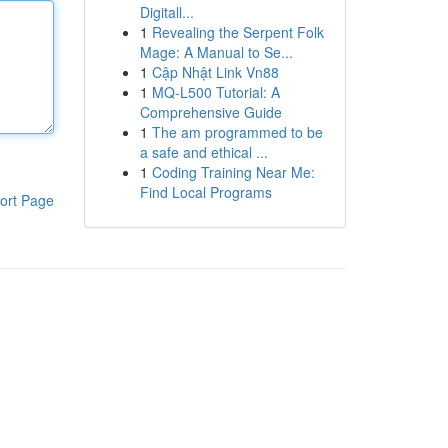
Digitall...
1
Revealing the Serpent Folk
Mage: A Manual to Se...
1
Cập Nhật Link Vn88
1
MQ-L500 Tutorial: A
Comprehensive Guide
1
The am programmed to be
a safe and ethical ...
1
Coding Training Near Me:
Find Local Programs
ort Page