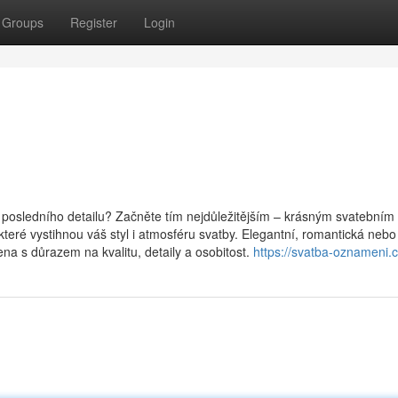
Groups
Register
Login
o posledního detailu? Začněte tím nejdůležitějším – krásným svatebním
teré vystihnou váš styl i atmosféru svatby. Elegantní, romantická nebo
na s důrazem na kvalitu, detaily a osobitost.
https://svatba-oznameni.c