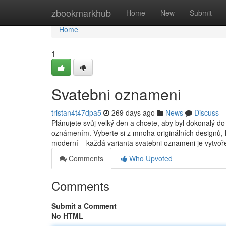
Home
zbookmarkhub
Home
New
Submit
Home
1
Svatebni oznameni
tristan4t47dpa5
269 days ago
News
Discuss
Plánujete svůj velký den a chcete, aby byl dokonalý d
oznámením. Vyberte si z mnoha originálních designů, k
moderní – každá varianta svatebni oznameni je vytvoře
Comments
Who Upvoted
Comments
Submit a Comment
No HTML