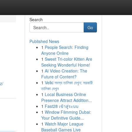
Search
Go
Published News
1
People Search: Finding
Anyone Online
1
Sweet Tri-color Kitten Are
Seeking Wonderful Home!
1
AI Video Creation: The
Future of Content?
1
Velki সদস্য তালিকা দেখুন: সরকারী
z/
তালিকা দেখুন
1
Local Business Online
Presence Attract Addition...
1
Fast28 เข้าสู่ระบบ
1
Window Filmming Dubai:
Your Definitive Guide...
1
Watch Major League
Baseball Games Live