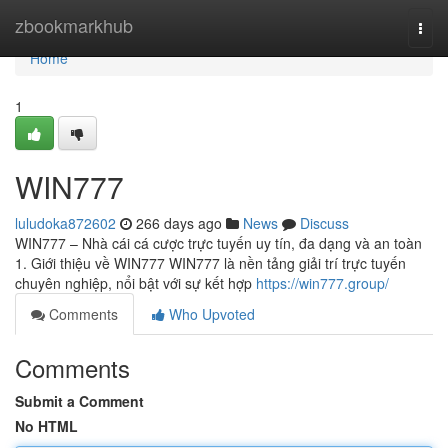
Home
zbookmarkhub
Togg
navi
Home
1
WIN777
luludoka872602
266 days ago
News
Discuss
WIN777 – Nhà cái cá cược trực tuyến uy tín, đa dạng và an toàn
1. Giới thiệu về WIN777 WIN777 là nền tảng giải trí trực tuyến
chuyên nghiệp, nổi bật với sự kết hợp
https://win777.group/
Comments
Who Upvoted
Comments
Submit a Comment
No HTML