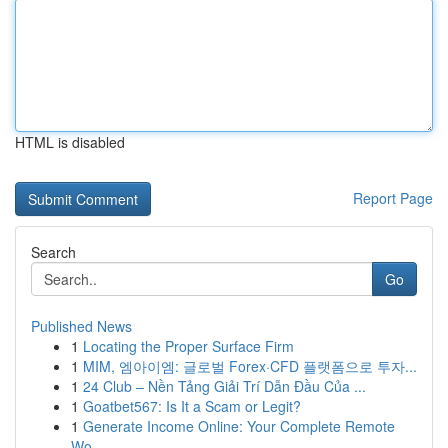
HTML is disabled
Report Page
Search
Go
Published News
1
Locating the Proper Surface Firm
1
MIM, 엠아이엠: 글로벌 Forex·CFD 플랫폼으로 투자...
1
24 Club – Nền Tảng Giải Trí Dẫn Đầu Của ...
1
Goatbet567: Is It a Scam or Legit?
1
Generate Income Online: Your Complete Remote
Wo...