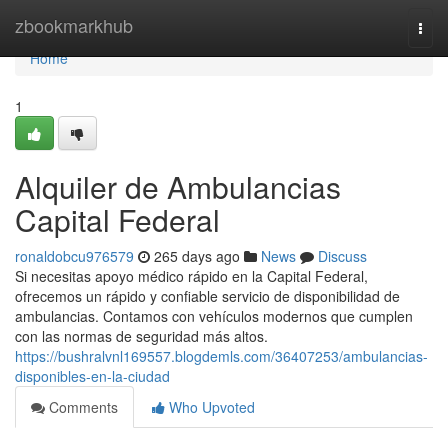
Home
zbookmarkhub
Togg
navi
Home
1
Alquiler de Ambulancias
Capital Federal
ronaldobcu976579
265 days ago
News
Discuss
Si necesitas apoyo médico rápido en la Capital Federal,
ofrecemos un rápido y confiable servicio de disponibilidad de
ambulancias. Contamos con vehículos modernos que cumplen
con las normas de seguridad más altos.
https://bushralvnl169557.blogdemls.com/36407253/ambulancias-
disponibles-en-la-ciudad
Comments
Who Upvoted