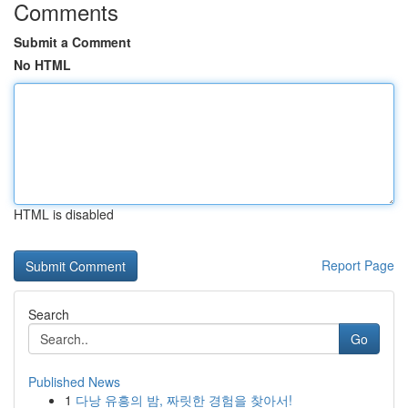
Comments
Submit a Comment
No HTML
HTML is disabled
Report Page
Search
Go
Published News
1
다낭 유흥의 밤, 짜릿한 경험을 찾아서!