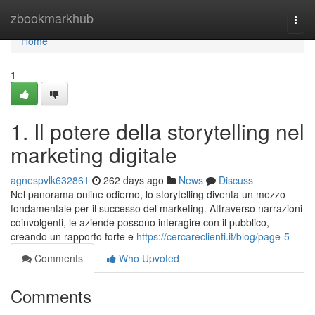
Home
zbookmarkhub
Togg
navi
Home
1
1. Il potere della storytelling nel
marketing digitale
agnespvlk632861
262 days ago
News
Discuss
Nel panorama online odierno, lo storytelling diventa un mezzo
fondamentale per il successo del marketing. Attraverso narrazioni
coinvolgenti, le aziende possono interagire con il pubblico,
creando un rapporto forte e
https://cercareclienti.it/blog/page-5
Comments
Who Upvoted
Comments